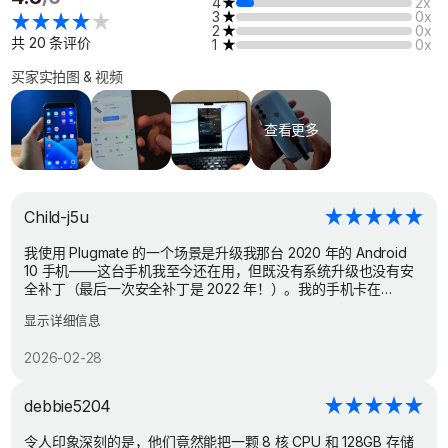
4
2x
3
0x
2
0x
共 20 条评价
1
0x
买家实拍图 & 视频
查看更多
Child-j5u
我使用 Plugmate 的一个场景是升级我那台 2020 年的 Android
10 手机——这台手机我至今还在用，但既没有系统升级也没有安
全补丁（最后一次安全补丁是 2022 年！）。我的手机卡在
Android 10，但手机本身完全可用，我仍然很喜欢它。没有任何第
显示详细信息
三方 ROM 可用，所以我的手机本来已经到了穷途末路。我的想法
是，Plugmate 给我提供了一条路，让这台手机既能升到 Android
2026-02-28
14，又能恢复安全更新。它可以让我在 Plug OS 环境中以更高的
隐私和安全性来做任何我需要/想做的事情，存储我的数据和记录
也更私密、更安全。我可以把银行和购物应用从不安全、未打补
debbie5204
丁的 Android 10 上移除，转移到 Plugmate 的系统中，同时仍然
与我想保留在原 Android 10 系统上的任何其他应用保持向后兼
令人印象深刻的是，他们竟然能把一颗 8 核 CPU 和 128GB 存储