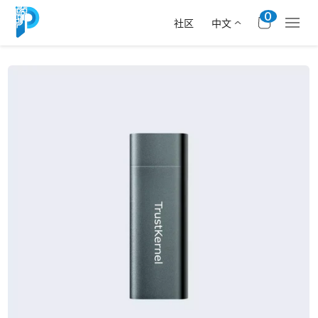
SKIP
TO
0
社区
中文
CONTENT
Open
featured
media
in
gallery
view