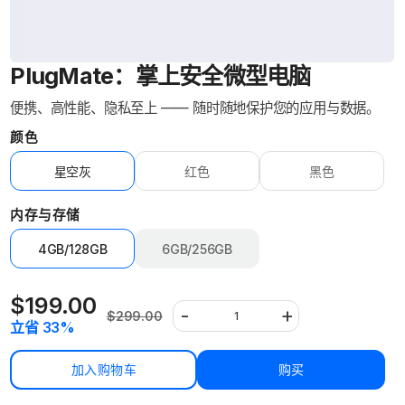
PlugMate：掌上安全微型电脑
便携、高性能、隐私至上 —— 随时随地保护您的应用与数据。
颜色
星空灰
红色
黑色
Variant
Variant
Variant
sold
sold
sold
内存与存储
out
out
out
or
or
or
4GB/128GB
6GB/256GB
unavailable
unavailable
unavailable
Variant
sold
out
$199.00
-
+
or
$299.00
Sale
Regular
Decrease
Increase
Quantity
立省 33%
unavailable
price
price
quantity
quantity
for
for
PlugMate：
PlugMate：
加入购物车
购买
掌
掌
上
上