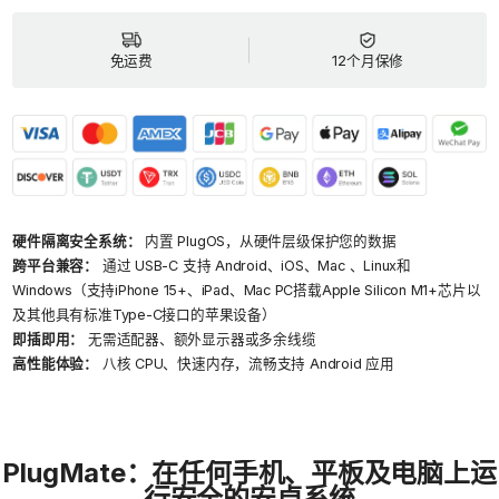
安
安
全
全
微
微
免运费
12个月保修
型
型
电
电
脑
脑
硬件隔离安全系统：
内置 PlugOS，从硬件层级保护您的数据
跨平台兼容：
通过 USB-C 支持 Android、iOS、Mac 、Linux和
Windows（支持iPhone 15+、iPad、Mac PC搭载Apple Silicon M1+芯片以
及其他具有标准Type-C接口的苹果设备）
即插即用：
无需适配器、额外显示器或多余线缆
高性能体验：
八核 CPU、快速内存，流畅支持 Android 应用
PlugMate：在任何手机、平板及电脑上运
行安全的安卓系统