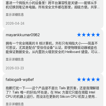
容。简单，而且保持了原手机的兼容性。这也是一条超级简单的
塞进一个拇指大小的设备里！跨平台兼容性是关键——能够从手
去谷歌化路径。
机切换到笔记本电脑，所有安全文件都在那里，超级方便。共享
文件夹传输的演示也很棒！
显示详细信息
2026-04-24
mayankkumar0982
拥有一个完全隔离的 8 核计算机，外形只有拇指大小——简直不
可思议，尤其是配合"受信任设备"认证，即使物理驱动器被盗也
能保证数据安全。从内置防火墙到安全的 Heliboard 键盘，可以
清楚地看出这是从头开始为隐私而打造的。很高兴看到一款能在
显示详细信息
Android、iOS 和 PC 上跨平台运行的解决方案。
2026-03-23
fabiogalli-wp8ef
抱歉打扰一下——这个产品是不是比 Tails 更厉害，还是我理解错
了？Tails 唯一的好处/坏处是，在 Mac 方面它只能在搭载 Intel
CPU 的机器上运行，而没法在更新的 Silicon CPU 机型上使用；
而 PlugMate 在 Mac 方面则只能在带 USB-C 接口和 Silicon CPU
显示详细信息
的新机型上运行。祝好