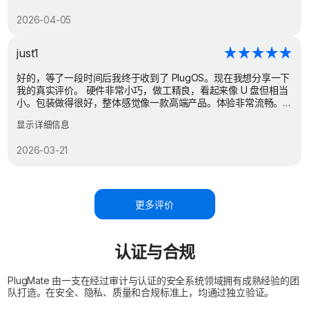
2026-04-05
just1
好的，等了一段时间后我终于收到了 PlugOS。现在我想分享一下
我的真实评价。 硬件非常小巧，做工精良，看起来像 U 盘但相当
小。包装做得很好，整体感觉像一款高端产品。体验非常流畅。
硬件运行良好，不卡顿，目前只用基础应用测试过，没有试游戏
显示详细信息
或者其他需要更高算力的东西，但总体来说体验不错。
2026-03-21
更多评价
认证与合规
PlugMate 由一支在经过审计与认证的安全系统领域拥有成熟经验的团
队打造。在安全、隐私、质量和合规标准上，均通过独立验证。