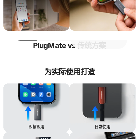
安全笔
需要携带整
在任意兼容设备上提
记本
台笔记本电
供便携的安全工作空
脑
间
加密U
仅用于文件
在隔离环境中运行完
盘
加密与存储
整操作系统和应用
PlugMate vs 传统方案
为实际使用打造
即插即用
日常使用