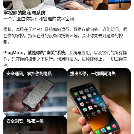
掌控你的隐私与系统
一个完全由你拥有和管理的数字空间
隐私，本质在于控制：系统如何运行、数据存放何处、谁能访问，尽
在你的掌控。持续在线的设备和托管环境，会让你失去对这些的控
制。
PlugMate，就是你的“幽灵”系统
。系统与应用，以及它们的所有操
作，只在你的控制之下运行。想用时插入，拔掉即停止，一切归你掌
控。
安全通讯，掌控你的隐私
拔出即停，一切瞬间消失
对比项
其它方案
PlugMate
USB 免
仅能在 PC
拇指大小设备，可在
安装系
上启动的操
手机或电脑上运行完
作系统
整的 Android 系统
统
安全手
需要额外携
一个便携设备即可随
安全浏览，私密冲浪
机
带一部手机
时创建独立系统