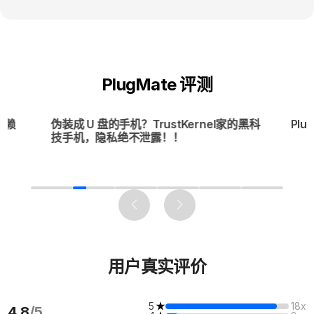
PlugMate 评测
信赖
伪装成 U 盘的手机？TrustKernel家的黑科
Pl
技手机，隐私绝不泄露！！
用户真实评价
5
18x
4.8
/5